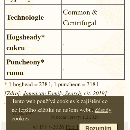
Common &
Technologie
Centrifugal
Hogsheady*
.
cukru
Puncheony*
.
rumu
* 1 hoghead = 238 l, 1 puncheon = 318 l
[Zdroj:
Jamaican Family Search
, cit. 2019]
Tento web používá cookies k zajištění co
nejlepšího zážitku na našem webu.
Zásady
Cookies
Kontakt
Od roku 1997
Poslední úpravy: 1.2.2020
cookies
© 1997-2026
Petr Hloušek
Rozumím