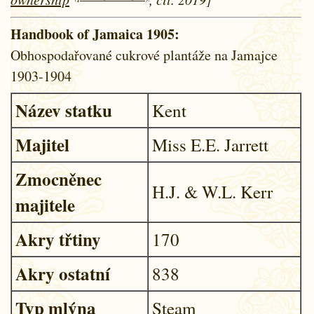
Handbook of Jamaica 1905:
Obhospodařované cukrové plantáže na Jamajce
1903-1904
Název statku
Kent
Majitel
Miss E.E. Jarrett
Zmocněnec
H.J. & W.L. Kerr
majitele
Akry třtiny
170
Akry ostatní
838
Typ mlýna
Steam