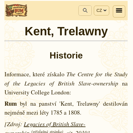
CZ
Kent, Trelawny
Historie
Informace, které získalo
The Centre for the Study
of the Legacies of British Slave-ownership
na
University College London:
Rum
byl na panství 'Kent, Trelawny' destilován
nejméně mezi léty
1785 a
1808.
[Zdroj:
Legacies of British Slave-
(příslušná stránka)
ownership
, cit. 2019]