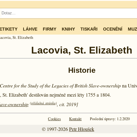
ETIKETY
LÁHVE
FIRMY
KNIHY
TISKAŘI
OCENĚNÍ
MUZ
acovia, St. Elizabeth
Lacovia, St. Elizabeth
Historie
Centre for the Study of the Legacies of British Slave-ownership
na Univ
, St. Elizabeth' destilován nejméně mezi léty
1755 a
1804.
(příslušná stránka)
Slave-ownership
, cit. 2019]
Cookies
Kontakt
Poslední úpravy: 1.2.2020
© 1997-2026
Petr Hloušek