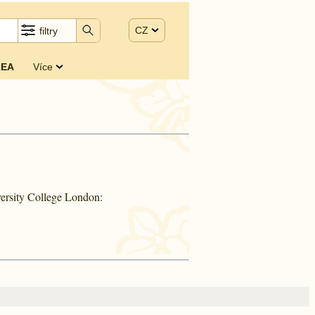
CZ
filtry
EA
Více
ersity College London: