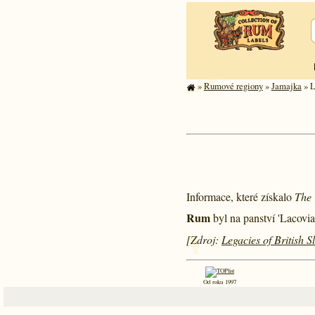
»
Rumové regiony
»
Jamajka
» L
Informace, které získalo
The 
Rum
byl na panství 'Lacovia
[Zdroj:
Legacies of British 
Od roku 1997