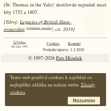
(St. Thomas in the Vale)' destilován nejméně mezi
léty
1752 a
1807.
[Zdroj:
Legacies of British Slave-
(příslušná stránka)
ownership
, cit. 2019]
Cookies
Kontakt
Od roku 1997
Poslední úpravy: 1.2.2020
© 1997-2026
Petr Hloušek
Tento web používá cookies k zajištění co
nejlepšího zážitku na našem webu.
Zásady
cookies
Rozumím