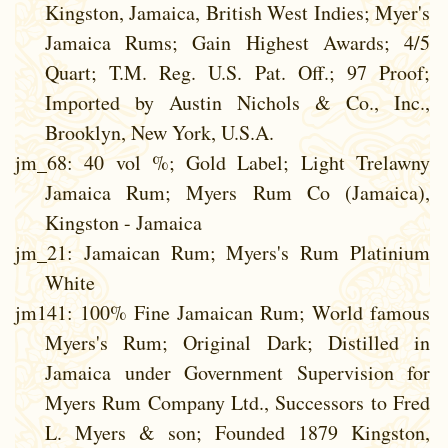
Kingston, Jamaica, British West Indies; Myer's
Jamaica Rums; Gain Highest Awards; 4/5
Quart; T.M. Reg. U.S. Pat. Off.; 97 Proof;
Imported by Austin Nichols & Co., Inc.,
Brooklyn, New York, U.S.A.
jm_68
: 40 vol %; Gold Label; Light Trelawny
Jamaica Rum; Myers Rum Co (Jamaica),
Kingston - Jamaica
jm_21
: Jamaican Rum; Myers's Rum Platinium
White
jm141
: 100% Fine Jamaican Rum; World famous
Myers's Rum; Original Dark; Distilled in
Jamaica under Government Supervision for
Myers Rum Company Ltd., Successors to Fred
L. Myers & son; Founded 1879 Kingston,