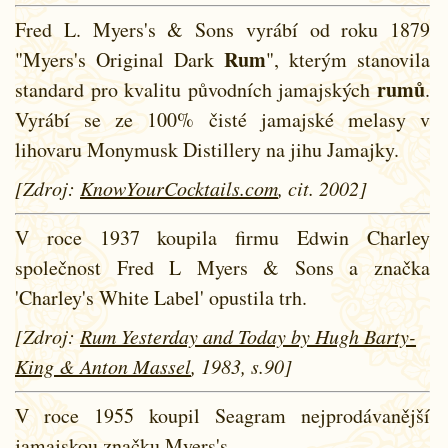
Fred L. Myers's & Sons vyrábí od roku 1879
Rum
"Myers's Original Dark
", kterým stanovila
rumů
standard pro kvalitu původních jamajských
.
Vyrábí se ze 100% čisté jamajské melasy v
lihovaru Monymusk Distillery na jihu Jamajky.
[Zdroj:
KnowYourCocktails.com
, cit. 2002]
V roce 1937 koupila firmu Edwin Charley
společnost Fred L Myers & Sons a značka
'Charley's White Label' opustila trh.
[Zdroj:
Rum Yesterday and Today by Hugh Barty-
King & Anton Massel
, 1983, s.90]
V roce 1955 koupil Seagram nejprodávanější
jamajskou značku Myers's.