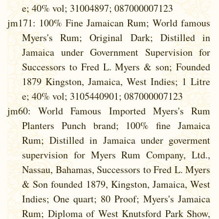
e; 40% vol; 31004897; 087000007123
jm171
: 100% Fine Jamaican Rum; World famous
Myers's Rum; Original Dark; Distilled in
Jamaica under Government Supervision for
Successors to Fred L. Myers & son; Founded
1879 Kingston, Jamaica, West Indies; 1 Litre
e; 40% vol; 3105440901; 087000007123
jm60
: World Famous Imported Myers's Rum
Planters Punch brand; 100% fine Jamaica
Rum; Distilled in Jamaica under goverment
supervision for Myers Rum Company, Ltd.,
Nassau, Bahamas, Successors to Fred L. Myers
& Son founded 1879, Kingston, Jamaica, West
Indies; One quart; 80 Proof; Myers's Jamaica
Rum; Diploma of West Knutsford Park Show,