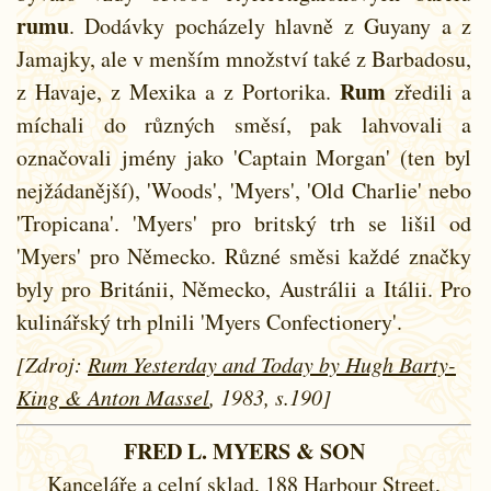
rumu
. Dodávky pocházely hlavně z Guyany a z
Jamajky, ale v menším množství také z Barbadosu,
Rum
z Havaje, z Mexika a z Portorika.
zředili a
míchali do různých směsí, pak lahvovali a
označovali jmény jako 'Captain Morgan' (ten byl
nejžádanější), 'Woods', 'Myers', 'Old Charlie' nebo
'Tropicana'. 'Myers' pro britský trh se lišil od
'Myers' pro Německo. Různé směsi každé značky
byly pro Británii, Německo, Austrálii a Itálii. Pro
kulinářský trh plnili 'Myers Confectionery'.
[Zdroj:
Rum Yesterday and Today by Hugh Barty-
King & Anton Massel
, 1983, s.190]
FRED L. MYERS & SON
Kanceláře a celní sklad, 188 Harbour Street,