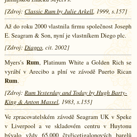
[Zdroj:
Classic Rum by Julie Arkell
, 1999, s.157]
Až do roku 2000 vlastnila firmu společnost Joseph
E. Seagram & Son, nyní je vlastníkem Diego plc.
[Zdroj:
Diageo
, cit. 2002]
Rum
Myers's
, Platinum White a Golden Rich se
vyrábí v Arecibo a plní ve závodě Puerto Rican
Rum
.
[Zdroj:
Rum Yesterday and Today by Hugh Barty-
King & Anton Massel
, 1983, s.155]
Ve zpracovatelském závodě Seagram UK v Speke
v Liverpool a ve skladovém centru v Huytonu
bývalo vždy 65.000 čtyřicetigalonových barelů