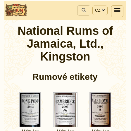
CZ
National Rums of
Jamaica, Ltd.,
Kingston
Rumové etikety
Mám jen
Mám jen
Mám jen