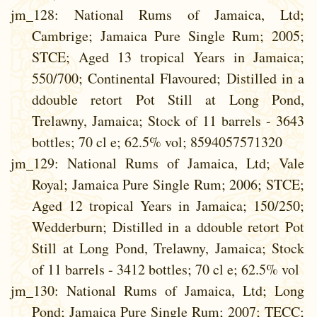
jm_128
: National Rums of Jamaica, Ltd;
Cambrige; Jamaica Pure Single Rum; 2005;
STCE; Aged 13 tropical Years in Jamaica;
550/700; Continental Flavoured; Distilled in a
ddouble retort Pot Still at Long Pond,
Trelawny, Jamaica; Stock of 11 barrels - 3643
bottles; 70 cl e; 62.5% vol; 8594057571320
jm_129
: National Rums of Jamaica, Ltd; Vale
Royal; Jamaica Pure Single Rum; 2006; STCE;
Aged 12 tropical Years in Jamaica; 150/250;
Wedderburn; Distilled in a ddouble retort Pot
Still at Long Pond, Trelawny, Jamaica; Stock
of 11 barrels - 3412 bottles; 70 cl e; 62.5% vol
jm_130
: National Rums of Jamaica, Ltd; Long
Pond; Jamaica Pure Single Rum; 2007; TECC;