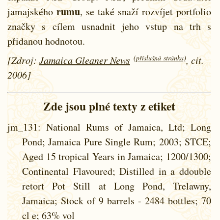
rumu
jamajského
, se také snaží rozvíjet portfolio
značky s cílem usnadnit jeho vstup na trh s
přidanou hodnotou.
(příslušná stránka)
[Zdroj:
Jamaica Gleaner News
, cit.
2006]
Zde jsou plné texty z etiket
jm_131
: National Rums of Jamaica, Ltd; Long
Pond; Jamaica Pure Single Rum; 2003; STCE;
Aged 15 tropical Years in Jamaica; 1200/1300;
Continental Flavoured; Distilled in a ddouble
retort Pot Still at Long Pond, Trelawny,
Jamaica; Stock of 9 barrels - 2484 bottles; 70
cl e; 63% vol