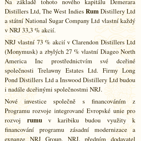
Na základě tohoto nového kapitálu Demerara
Rum
Distillers Ltd, The West Indies
Distillery Ltd
a státní National Sugar Company Ltd vlastní každý
v NRJ 33,3 % akcií.
NRJ vlastní 73 % akcií v Clarendon Distillers Ltd
(Monymusk) a zbylých 27 % vlastní Diageo North
America Inc prostřednictvím své dceřiné
společnosti Trelawny Estates Ltd. Firmy Long
Pond Distillers Ltd a Inswood Distillery Ltd budou
i nadále dceřinými společnostmi NRJ.
Nové investice společně s financováním z
Programu rozvoje integrované Evropské unie pro
rumu
rozvoj
v karibiku budou využity k
financování programu zásadní modernizace a
expanze NRJ Group. NRJ, předním dodavatel