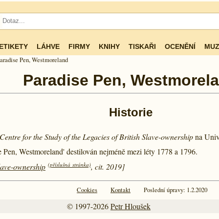
ETIKETY
LÁHVE
FIRMY
KNIHY
TISKAŘI
OCENĚNÍ
MUZ
aradise Pen, Westmoreland
Paradise Pen, Westmorel
Historie
Centre for the Study of the Legacies of British Slave-ownership
na Univ
se Pen, Westmoreland' destilován nejméně mezi léty
1778 a
1796.
(příslušná stránka)
Slave-ownership
, cit. 2019]
Cookies
Kontakt
Poslední úpravy: 1.2.2020
© 1997-2026
Petr Hloušek