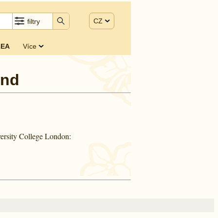
CZ
filtry
EA
Více
and
ersity College London: