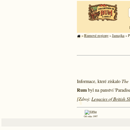
»
Rumové regiony
»
Jamajka
» P
Informace, které získalo
The 
Rum
byl na panství 'Paradi
[Zdroj:
Legacies of British 
Od roku 1997