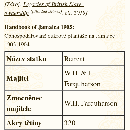
[Zdroj:
Legacies of British Slave-
(příslušná stránka)
ownership
, cit. 2019]
Handbook of Jamaica 1905:
Obhospodařované cukrové plantáže na Jamajce
1903-1904
Název statku
Retreat
W.H. & J.
Majitel
Farquharson
Zmocněnec
W.H. Farquharson
majitele
Akry třtiny
320