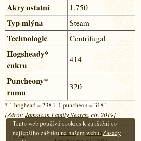
Akry ostatní
1,750
Typ mlýna
Steam
Technologie
Centrifugal
Hogsheady*
414
cukru
Puncheony*
320
rumu
* 1 hoghead = 238 l, 1 puncheon = 318 l
[Zdroj:
Jamaican Family Search
, cit. 2019]
Tento web používá cookies k zajištění co
nejlepšího zážitku na našem webu.
Zásady
Cookies
Kontakt
Od roku 1997
Poslední úpravy: 1.2.2020