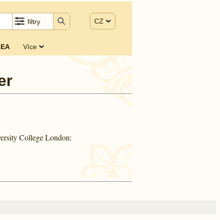
CZ
filtry
EA
Více
er
ersity College London: