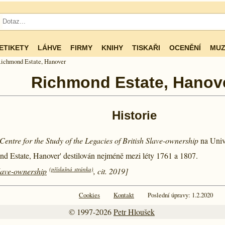
ETIKETY
LÁHVE
FIRMY
KNIHY
TISKAŘI
OCENĚNÍ
MUZ
ichmond Estate, Hanover
Richmond Estate, Hanov
Historie
Centre for the Study of the Legacies of British Slave-ownership
na Univ
nd Estate, Hanover' destilován nejméně mezi léty
1761 a
1807.
(příslušná stránka)
Slave-ownership
, cit. 2019]
Cookies
Kontakt
Poslední úpravy: 1.2.2020
© 1997-2026
Petr Hloušek