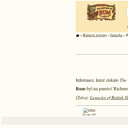
»
Rumové regiony
»
Jamajka
» R
Informace, které získalo
The 
Rum
byl na panství 'Richmo
[Zdroj:
Legacies of British 
Od roku 1997