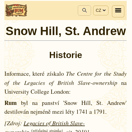
CZ
Snow Hill, St. Andrew
Historie
Informace, které získalo
The Centre for the Study
of the Legacies of British Slave-ownership
na
University College London:
Rum
byl na panství 'Snow Hill, St. Andrew'
destilován nejméně mezi léty
1741 a
1791.
[Zdroj:
Legacies of British Slave-
(příslušná stránka)
ownership
, cit. 2019]