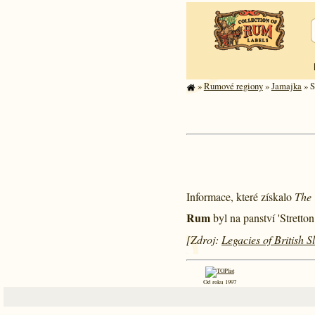
»
Rumové regiony
»
Jamajka
» S
Informace, které získalo
The 
Rum
byl na panství 'Stretto
[Zdroj:
Legacies of British 
Od roku 1997