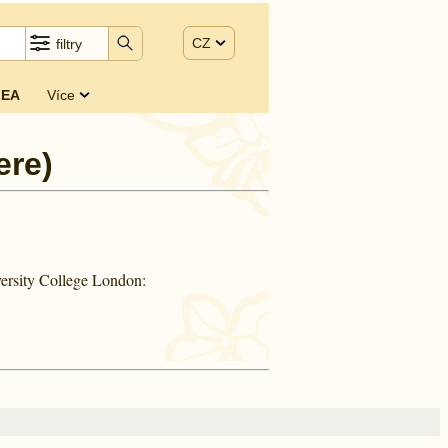
CZ
filtry
EA
Více
ere)
ersity College London: