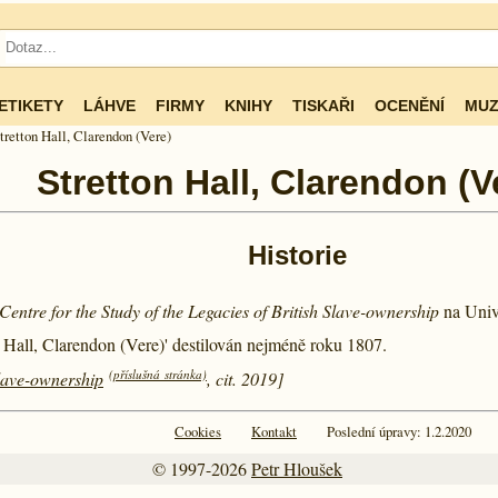
ETIKETY
LÁHVE
FIRMY
KNIHY
TISKAŘI
OCENĚNÍ
MUZ
tretton Hall, Clarendon (Vere)
Stretton Hall, Clarendon (V
Historie
Centre for the Study of the Legacies of British Slave-ownership
na Univ
n Hall, Clarendon (Vere)' destilován nejméně roku
1807.
(příslušná stránka)
Slave-ownership
, cit. 2019]
Cookies
Kontakt
Poslední úpravy: 1.2.2020
© 1997-2026
Petr Hloušek