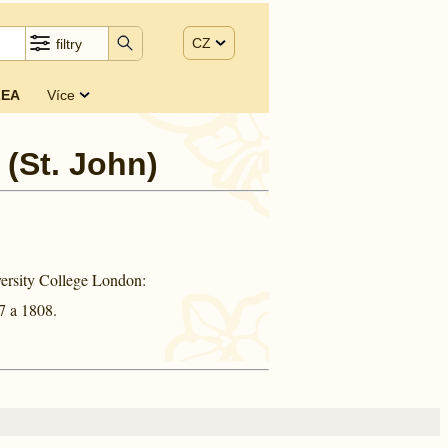
CZ
filtry
EA
Více
 (St. John)
ersity College London:
7 a
1808.