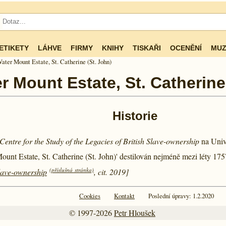
ETIKETY
LÁHVE
FIRMY
KNIHY
TISKAŘI
OCENĚNÍ
MUZ
ater Mount Estate, St. Catherine (St. John)
r Mount Estate, St. Catherine
Historie
Centre for the Study of the Legacies of British Slave-ownership
na Univ
ount Estate, St. Catherine (St. John)' destilován nejméně mezi léty
175
(příslušná stránka)
Slave-ownership
, cit. 2019]
Cookies
Kontakt
Poslední úpravy: 1.2.2020
© 1997-2026
Petr Hloušek