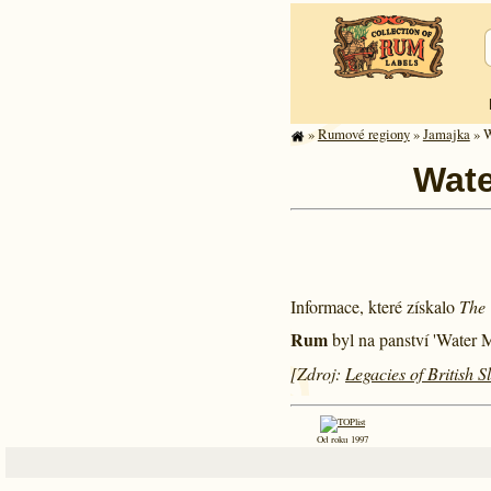
»
Rumové regiony
»
Jamajka
» W
Wate
Informace, které získalo
The 
Rum
byl na panství 'Water M
[Zdroj:
Legacies of British 
Od roku 1997