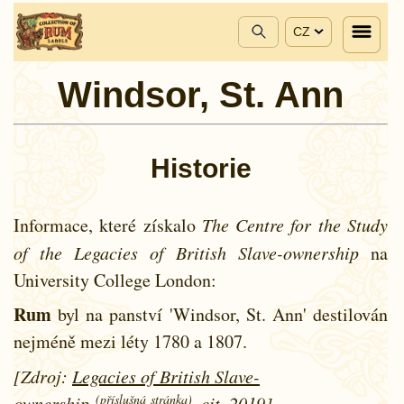
CZ
Windsor, St. Ann
Historie
Informace, které získalo
The Centre for the Study
of the Legacies of British Slave-ownership
na
University College London:
Rum
byl na panství 'Windsor, St. Ann' destilován
nejméně mezi léty
1780 a
1807.
[Zdroj:
Legacies of British Slave-
(příslušná stránka)
ownership
, cit. 2019]