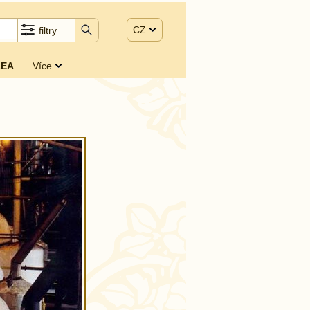
CZ
filtry
EA
Více