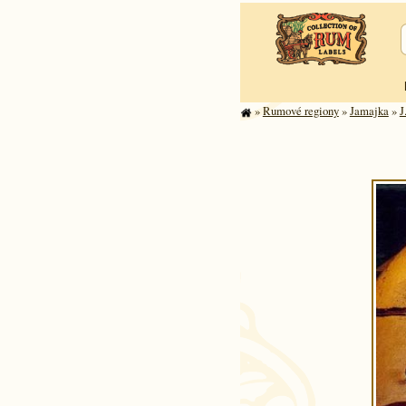
»
Rumové regiony
»
Jamajka
»
J