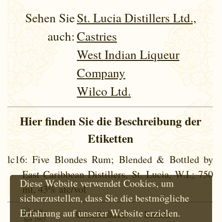
Sehen Sie
St. Lucia Distillers Ltd.,
auch:
Castries
West Indian Liqueur
Company
Wilco Ltd.
Hier finden Sie die Beschreibung der
Etiketten
lc16
: Five Blondes Rum; Blended & Bottled by
East Caribbean Distillers, St. Lucia, W.I.; 750
Diese Website verwendet Cookies, um
ml, 43% alc/vol
sicherzustellen, dass Sie die bestmögliche
Erfahrung auf unserer Website erzielen.
Cokie-Richtlinie
Kontakt
Seit 1997