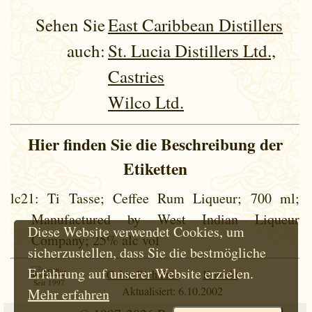
Sehen Sie
East Caribbean Distillers
auch:
St. Lucia Distillers Ltd.,
Castries
Wilco Ltd.
Hier finden Sie die Beschreibung der
Etiketten
lc21
: Ti Tasse; Ceffee Rum Liqueur; 700 ml;
Manufactured by West Indian Liqueur
Diese Website verwendet Cookies, um
Company; 25% alc vol
sicherzustellen, dass Sie die bestmögliche
Erfahrung auf unserer Website erzielen.
Cokie-Richtlinie
Kontakt
Seit 1997
Aktualisiert: 6.10.2002
Mehr erfahren