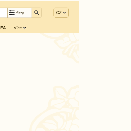
CZ
filtry
EA
Více