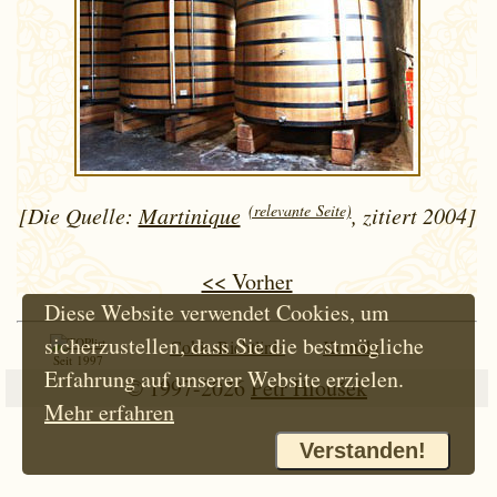
(relevante Seite)
[Die Quelle:
Martinique
, zitiert 2004]
<< Vorher
Diese Website verwendet Cookies, um
sicherzustellen, dass Sie die bestmögliche
Cokie-Richtlinie
Kontakt
Seit 1997
Erfahrung auf unserer Website erzielen.
© 1997-2026
Petr Hloušek
Mehr erfahren
Verstanden!