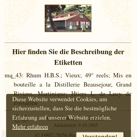
Hier finden Sie die Beschreibung der
Etiketten
mq_43
: Rhum H.B.S.; Vieux; 49° reels; Mis en
bouteille a la Distillerie Beausejour, Grand
Riviere, Martinique; Htiers L. de Lucy de
Diese Website verwendet Cookies, um
Fossarieu
sicherzustellen, dass Sie die bestmögliche
Erfahrung auf unserer Website erzielen.
Cokie-Richtlinie
Kontakt
Seit 1997
Aktualisiert: 9.10.2005
Mehr erfahren
© 1997-2026
Petr Hloušek