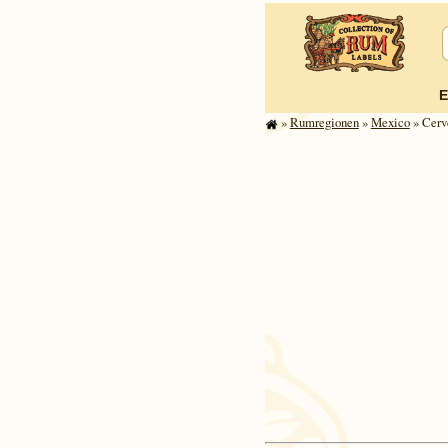
E
»
Rum­re­gi­o­nen
»
Mexico
» Cerv