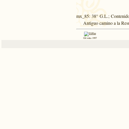
mx_85
: 38° G.L.; Contenid
Antiguo camino a la Re
Od roku 1997