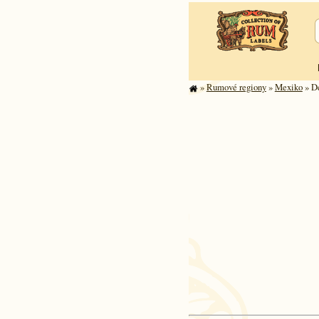
»
Rumové regiony
»
Mexiko
» De