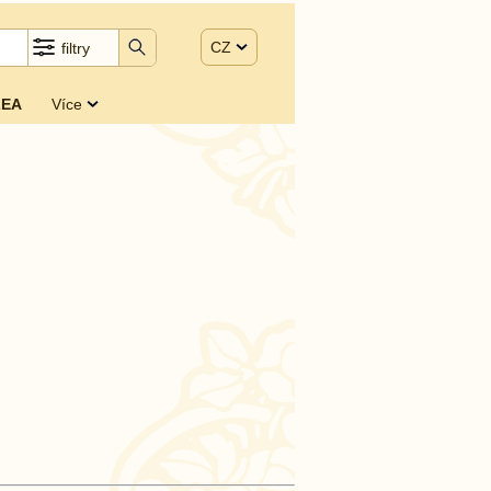
CZ
filtry
EA
Více