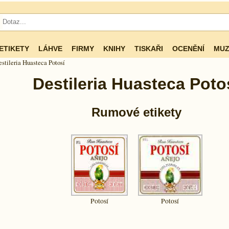
ETIKETY
LÁHVE
FIRMY
KNIHY
TISKAŘI
OCENĚNÍ
MUZ
stileria Huasteca Potosí
Destileria Huasteca Poto
Rumové etikety
Potosí
Potosí