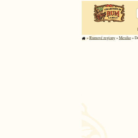
»
Rumové regiony
»
Mexiko
» De