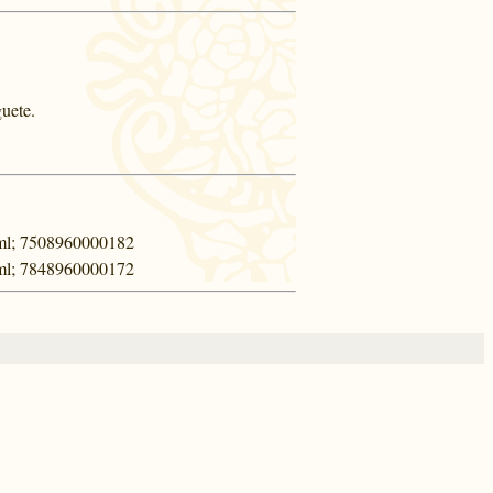
uete.
0 ml; 7508960000182
0 ml; 7848960000172