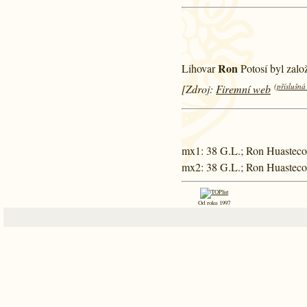
Ron
Lihovar
Potosí byl zalo
(příslušná
[Zdroj:
Firemní web
mx1
: 38 G.L.; Ron Huastec
mx2
: 38 G.L.; Ron Huastec
Od roku 1997