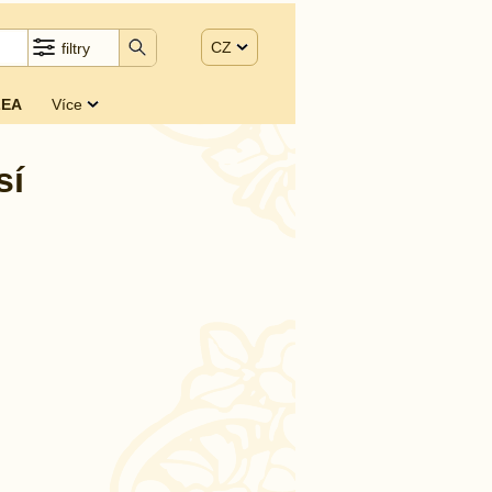
CZ
filtry
EA
Více
sí