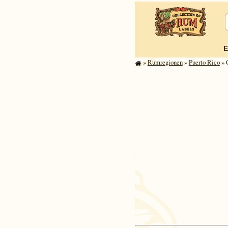
E
»
Rum­re­gi­o­nen
»
Puerto Rico
» 