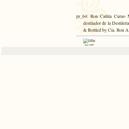
pr_64
: Ron Cañita Curao 
destilador de la Destile
& Bottled by Cía. Ron A
Seit 1997