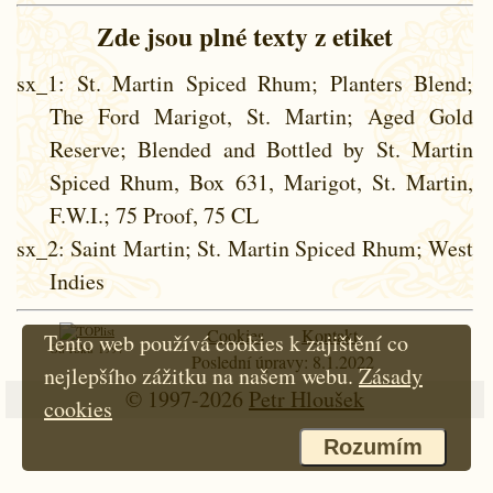
Zde jsou plné texty z etiket
sx_1
: St. Martin Spiced Rhum; Planters Blend;
The Ford Marigot, St. Martin; Aged Gold
Reserve; Blended and Bottled by St. Martin
Spiced Rhum, Box 631, Marigot, St. Martin,
F.W.I.; 75 Proof, 75 CL
sx_2
: Saint Martin; St. Martin Spiced Rhum; West
Indies
Cookies
Kontakt
Tento web používá cookies k zajištění co
Od roku 1997
Poslední úpravy: 8.1.2022
nejlepšího zážitku na našem webu.
Zásady
© 1997-2026
Petr Hloušek
cookies
Rozumím