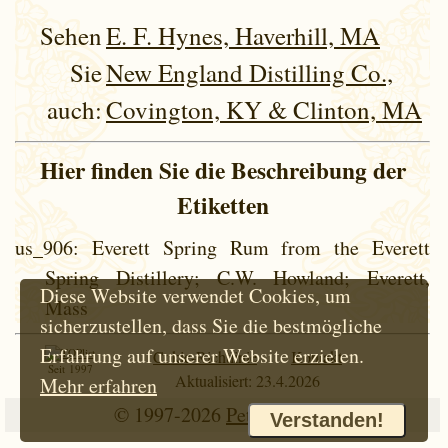
Sehen
E. F. Hynes, Haverhill, MA
Sie
New England Distilling Co.,
auch:
Covington, KY & Clinton, MA
Hier finden Sie die Beschreibung der
Etiketten
us_906
: Everett Spring Rum from the Everett
Spring Distillery; C.W. Howland; Everett,
Diese Website verwendet Cookies, um
Mass
sicherzustellen, dass Sie die bestmögliche
Erfahrung auf unserer Website erzielen.
Cokie-Richtlinie
Kontakt
Seit 1997
Aktualisiert: 23.4.2026
Mehr erfahren
© 1997-2026
Petr Hloušek
Verstanden!