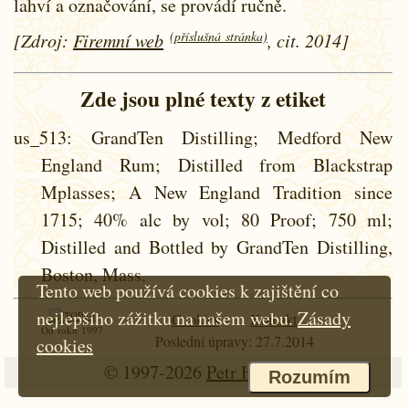
lahví a označování, se provádí ručně.
(příslušná stránka)
[Zdroj:
Firemní web
, cit. 2014]
Zde jsou plné texty z etiket
us_513
: GrandTen Distilling; Medford New
England Rum; Distilled from Blackstrap
Mplasses; A New England Tradition since
1715; 40% alc by vol; 80 Proof; 750 ml;
Distilled and Bottled by GrandTen Distilling,
Boston, Mass.
Tento web používá cookies k zajištění co
nejlepšího zážitku na našem webu.
Zásady
Cookies
Kontakt
Od roku 1997
Poslední úpravy: 27.7.2014
cookies
© 1997-2026
Petr Hloušek
Rozumím