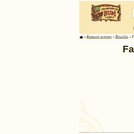
»
Rumové regiony
»
Brazílie
» F
Fa