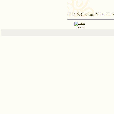
br_745
: Cachaça Nabunda; 
Od roku 1997