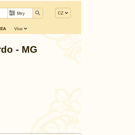
CZ
filtry
EA
Více
rdo - MG