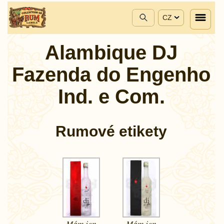
CZ
Alambique DJ
Fazenda do Engenho
Ind. e Com.
Rumové etikety
Mám jen
Mám jen