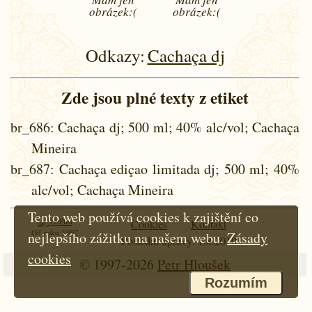
obrázek:(
obrázek:(
Odkazy:
Cachaça dj
Zde jsou plné texty z etiket
br_686
: Cachaça dj; 500 ml; 40% alc/vol; Cachaça
Mineira
br_687
: Cachaça ediçao limitada dj; 500 ml; 40%
alc/vol; Cachaça Mineira
Tento web používá cookies k zajištění co
Cookies
Kontakt
Od roku 1997
nejlepšího zážitku na našem webu.
Zásady
Poslední úpravy: 1.8.2010
cookies
© 1997-2026
Petr Hloušek
Rozumím