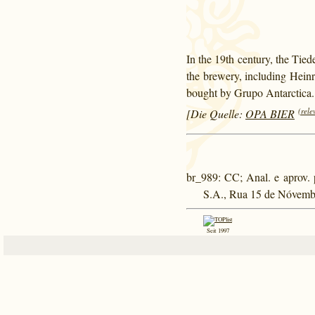
In the 19th century, the Tied
the brewery, including Hei
bought by Grupo Antarctica.
(rele
[Die Quelle:
OPA BIER
br_989
: CC; Anal. e aprov.
S.A., Rua 15 de Nóvembro
Seit 1997