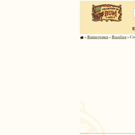
E
»
Rum­re­gi­o­nen
»
Brasilien
» Cer