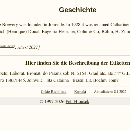
Geschichte
e Brewery was founded in Joinville. In 1928 it was renamed Catharinense
nrich (Henrique) Douat, Eugenio Fleischer, Colin & Co, Böhm, H. Zi
vante Seite)
, zitiert 2021]
Hier finden Sie die Beschreibung der Etiketten
 pelo: Laborat. Bromat. do Paraná sob N. 2154; Grád alc. ale 54° G.L
 1383/1445, Joinville - Sta Catarina - Brasil; Lit. Boehm, Joinv.
Cokie-Richtlinie
Kontakt
Aktualisiert: 8.1.2022
© 1997-2026
Petr Hloušek