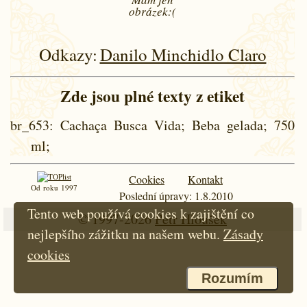
obrázek:(
Odkazy:
Danilo Minchidlo Claro
Zde jsou plné texty z etiket
br_653
: Cachaça Busca Vida; Beba gelada; 750
ml;
Cookies
Kontakt
Od roku 1997
Poslední úpravy: 1.8.2010
Tento web používá cookies k zajištění co
© 1997-2026
Petr Hloušek
nejlepšího zážitku na našem webu.
Zásady
cookies
Rozumím