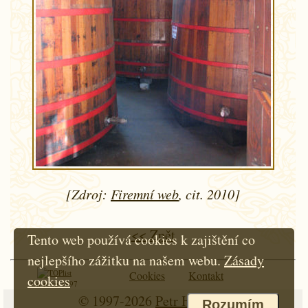
[Zdroj:
Firemní web
, cit. 2010]
<< Zpět
Tento web používá cookies k zajištění co
nejlepšího zážitku na našem webu.
Zásady
Cookies
Kontakt
cookies
Od roku 1997
© 1997-2026
Petr Hloušek
Rozumím