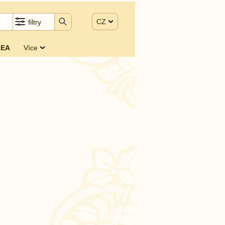
CZ
filtry
EA
Více