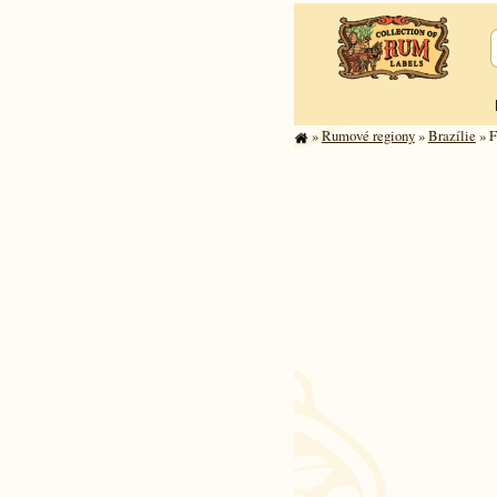
»
Rumové regiony
»
Brazílie
» F