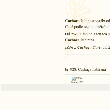
Cachaça
Itabirana vyrábí o
Cauê podle regionu ležícího
cachaca
Od roku 1988 se
j
Cachaça
Itabirana.
[Zdroj:
Cachaça
Store
, cit.
br_928
: Cachaça Itabirana
Od roku 1997