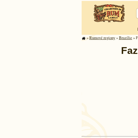
»
Rumové regiony
»
Brazílie
» F
Faz