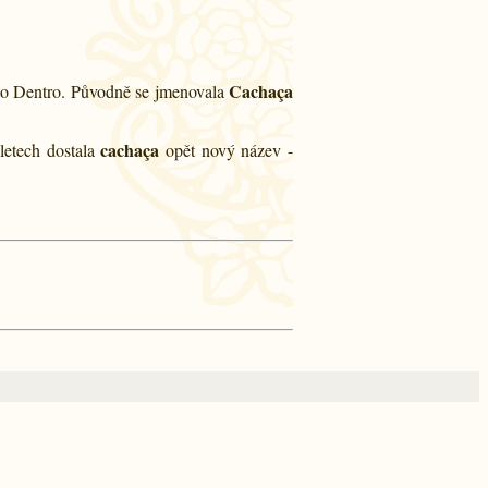
Cachaça
ato Dentro. Původně se jmenovala
cachaça
letech dostala
opět nový název -