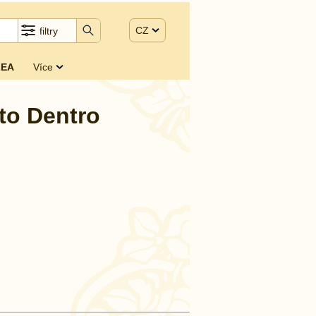
CZ
filtry
EA
Více
to Dentro