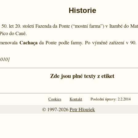
Historie
d 50. let 20. století Fazenda da Ponte (“mostní farma”) v Itambé do M
 Pico do Cauê.
Cachaça
menovala
da Ponte podle farmy. Po výměně zařízení v 90. 
 2010]
Zde jsou plné texty z etiket
Cookies
Kontakt
Poslední úpravy: 2.2.2014
© 1997-2026
Petr Hloušek