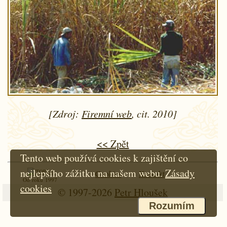
[Zdroj:
Firemní web
, cit. 2010]
<< Zpět
Tento web používá cookies k zajištění co
nejlepšího zážitku na našem webu.
Zásady
Cookies
Kontakt
Od roku 1997
cookies
© 1997-2026
Petr Hloušek
Rozumím