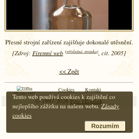
Přesné strojní zařízení zajišťuje dokonalé utěsnění.
(příslušná stránka)
[Zdroj:
Firemní web
, cit. 2005]
<< Zpět
Cookies
Kontakt
Od roku 1997
Tento web používá cookies k zajištění co
© 1997-2026
Petr Hloušek
nejlepšího zážitku na našem webu.
Zásady
cookies
Rozumím