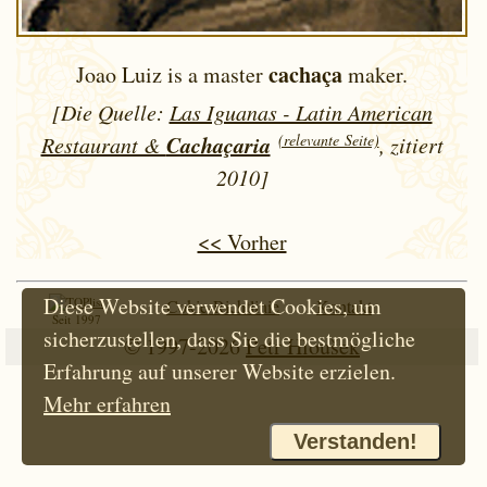
cachaça
Joao Luiz is a master
maker.
[Die Quelle:
Las Iguanas - Latin American
Cachaçaria
(relevante Seite)
Restaurant &
, zitiert
2010]
<< Vorher
Diese Website verwendet Cookies, um
Cokie-Richtlinie
Kontakt
Seit 1997
sicherzustellen, dass Sie die bestmögliche
© 1997-2026
Petr Hloušek
Erfahrung auf unserer Website erzielen.
Mehr erfahren
Verstanden!