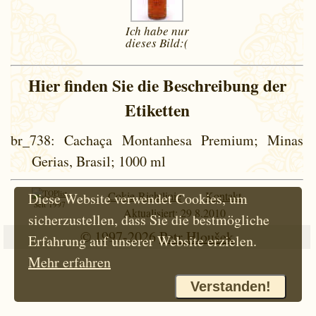
Ich habe nur
dieses
Bild:(
Hier finden Sie die Beschreibung der
Etiketten
br_738
: Cachaça Montanhesa Premium; Minas
Gerias, Brasil; 1000 ml
Cokie-Richtlinie
Kontakt
Diese Website verwendet Cookies, um
Seit 1997
Aktualisiert: 29.8.2010
sicherzustellen, dass Sie die bestmögliche
© 1997-2026
Petr Hloušek
Erfahrung auf unserer Website erzielen.
Mehr erfahren
Verstanden!