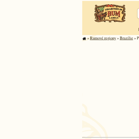
»
Rumové regiony
»
Brazílie
» P