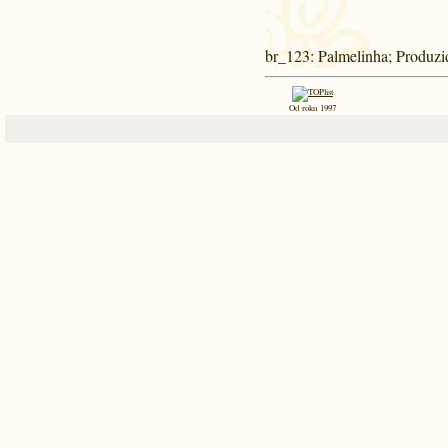
br_123
: Palmelinha; Produz
Od roku 1997