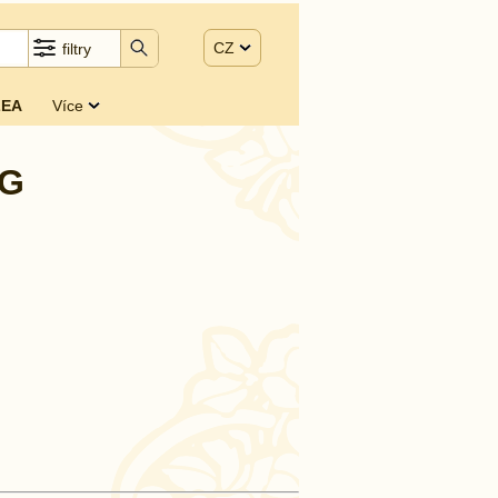
CZ
filtry
EA
Více
MG