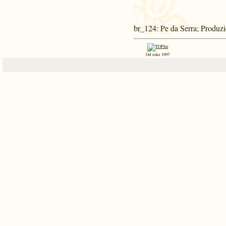
br_124
: Pe da Serra; Produ
Od roku 1997