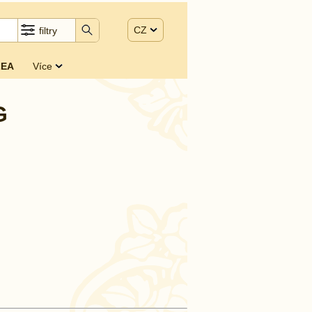
CZ
filtry
EA
Více
G