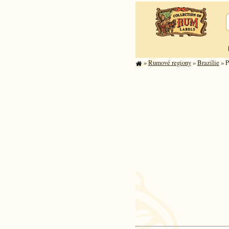
»
Rumové regiony
»
Brazílie
» P