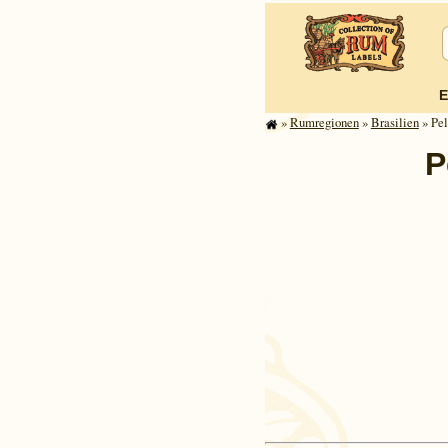
E
»
Rum­re­gi­o­nen
»
Brasilien
» Pel
P