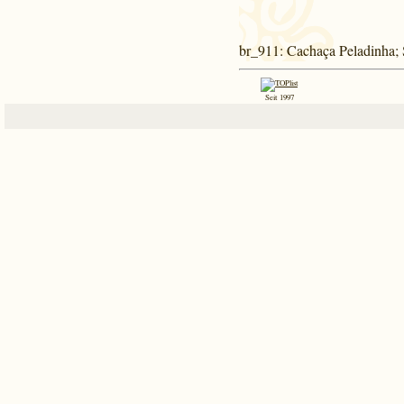
br_911
: Cachaça Peladinha;
Seit 1997