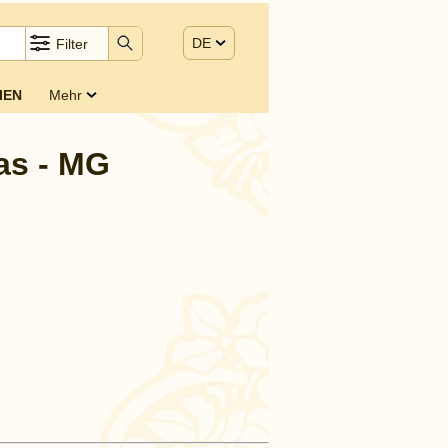
DE
Filter
IEN
Mehr
as - MG