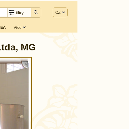
CZ
filtry
EA
Více
Ltda, MG