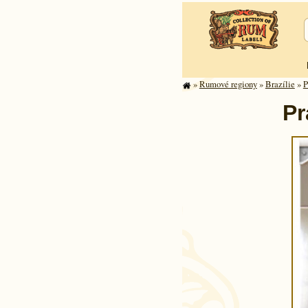
»
Rumové regiony
»
Brazílie
»
P
Pr