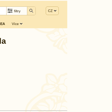
CZ
filtry
EA
Více
da