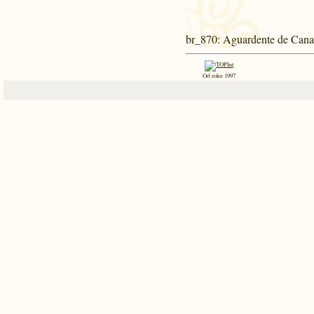
br_870
: Aguardente de Can
Od roku 1997