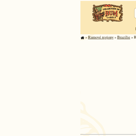
»
Rumové regiony
»
Brazílie
» R