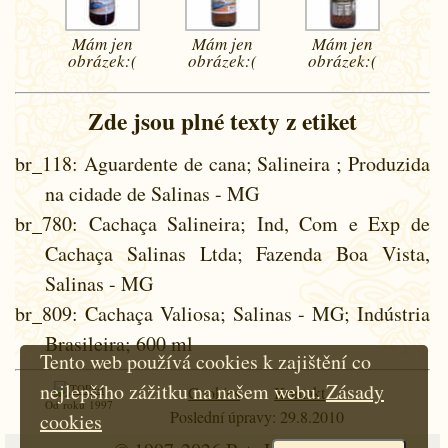
Mám jen
Mám jen
Mám jen
obrázek:(
obrázek:(
obrázek:(
Zde jsou plné texty z etiket
br_118
: Aguardente de cana; Salineira ; Produzida
na cidade de Salinas - MG
br_780
: Cachaça Salineira; Ind, Com e Exp de
Cachaça Salinas Ltda; Fazenda Boa Vista,
Salinas - MG
br_809
: Cachaça Valiosa; Salinas - MG; Indústria
Brasileira; 600 ml
Tento web používá cookies k zajištění co
nejlepšího zážitku na našem webu.
Zásady
Cookies
Kontakt
Od roku 1997
Poslední úpravy: 29.8.2010
cookies