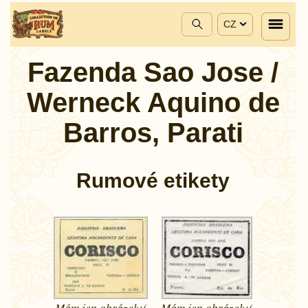
CZ
Fazenda Sao Jose /
Werneck Aquino de
Barros, Parati
Rumové etikety
Mám jen
obrázek:(
Mám jen
obrázek:(