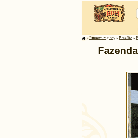
»
Rumové regiony
»
Brazílie
»
F
Fazenda