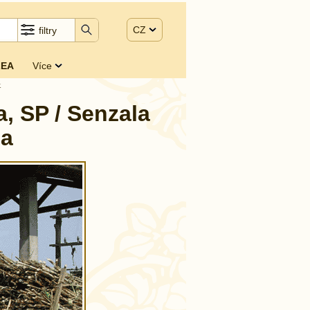
CZ
filtry
EA
Více
k
 SP / Senzala
da