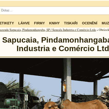
ETIKETY
LÁHVE
FIRMY
KNIHY
TISKAŘI
OCENĚNÍ
MUZ
azenda Sapucaia, Pindamonhangaba, SP / Senzala Industria e Comércio Ltda
» Obráze
 Sapucaia, Pindamonhangaba,
Industria e Comércio Lt