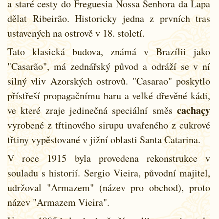
a staré cesty do Freguesia Nossa Senhora da Lapa
dělat Ribeirão. Historicky jedna z prvních tras
ustavených na ostrově v 18. století.
Tato klasická budova, známá v Brazílii jako
"Casarão", má zednářský původ a odráží se v ní
silný vliv Azorských ostrovů. "Casarao" poskytlo
přístřeší propagačnímu baru a velké dřevěné kádi,
cachaçy
ve které zraje jedinečná speciální směs
vyrobené z třtinového sirupu uvařeného z cukrové
třtiny vypěstované v jižní oblasti Santa Catarina.
V roce 1915 byla provedena rekonstrukce v
souladu s historií. Sergio Vieira, původní majitel,
udržoval "Armazem" (název pro obchod), proto
název "Armazem Vieira".