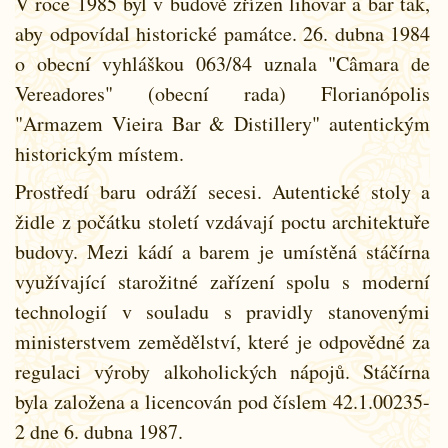
V roce 1985 byl v budově zřízen lihovar a bar tak,
aby odpovídal historické památce. 26. dubna 1984
o obecní vyhláškou 063/84 uznala "Câmara de
Vereadores" (obecní rada) Florianópolis
"Armazem Vieira Bar & Distillery" autentickým
historickým místem.
Prostředí baru odráží secesi. Autentické stoly a
židle z počátku století vzdávají poctu architektuře
budovy. Mezi kádí a barem je umístěná stáčírna
využívající starožitné zařízení spolu s moderní
technologií v souladu s pravidly stanovenými
ministerstvem zemědělství, které je odpovědné za
regulaci výroby alkoholických nápojů. Stáčírna
byla založena a licencován pod číslem 42.1.00235-
2 dne 6. dubna 1987.