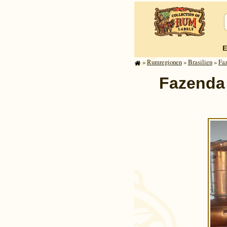
E
»
Rum­re­gi­o­nen
»
Brasilien
»
Faz
Fazenda 