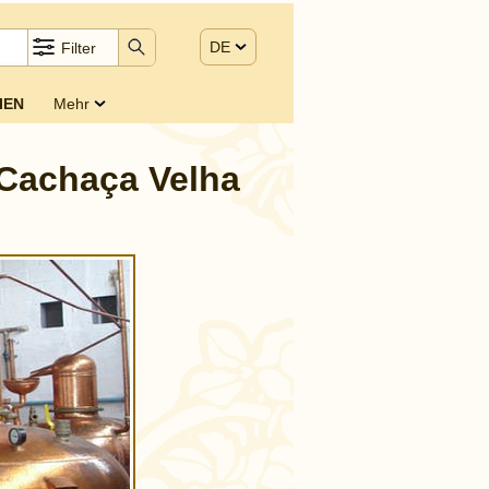
DE
Filter
IEN
Mehr
 Cachaça Velha