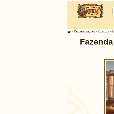
»
Rumové regiony
»
Brazílie
»
F
Fazenda 