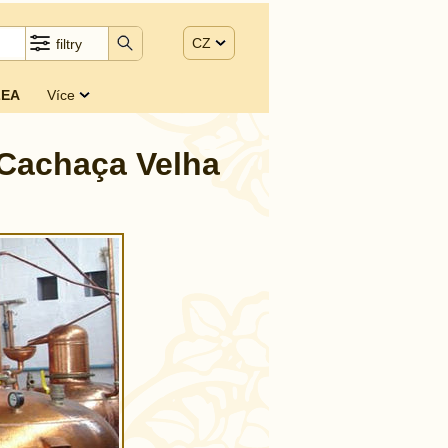
CZ
filtry
EA
Více
 Cachaça Velha