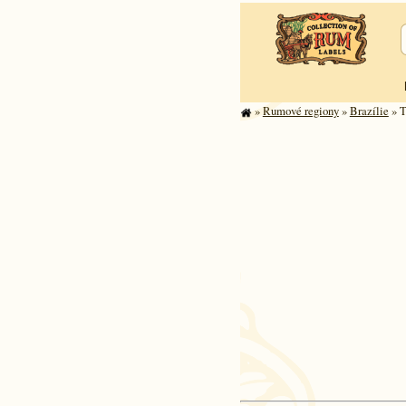
»
Rumové regiony
»
Brazílie
» T