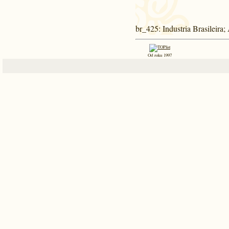
br_425
: Industria Brasilei
Od roku 1997