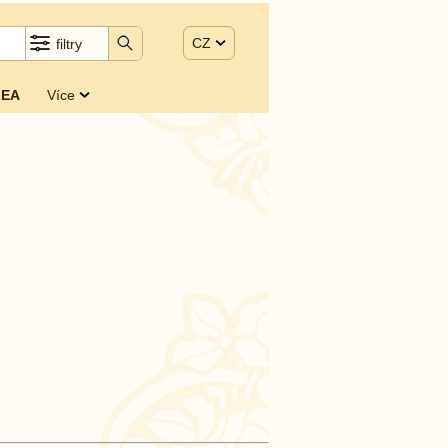
CZ
filtry
EA
Více