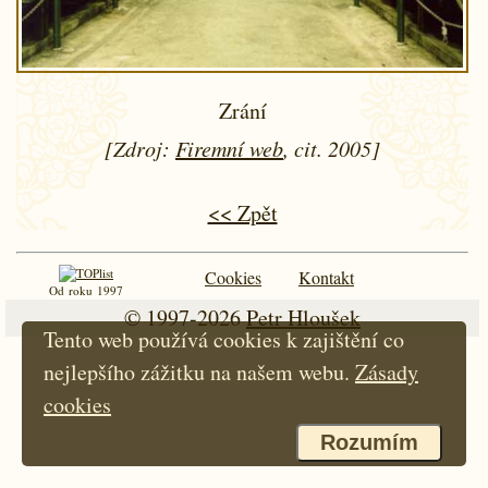
Zrání
[Zdroj:
Firemní web
, cit. 2005]
<< Zpět
Cookies
Kontakt
Od roku 1997
© 1997-2026
Petr Hloušek
Tento web používá cookies k zajištění co
nejlepšího zážitku na našem webu.
Zásady
cookies
Rozumím