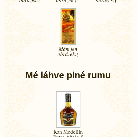
obrázek:(
obrázek:(
obrázek:(
Mám jen
obrázek:(
Mé láhve plné rumu
Ron Medellín
Extra Añejo 8