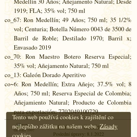
Medellín 30 Años; Añejamento Natural; Desde
1919; FLA; 35% vol; 750 ml
co_67
: Ron Medellín; 49 Años; 750 ml; 35 1/2%
vol; Centuria; Botella Número 0043 de 3500 de
Barril de Roble; Destilado 1970; Barril x;
Envasado 2019
co_70
: Ron Maestro Botero Reserva Especial;
35% vol; Añejamento Natural; 750 ml
co_13
: Galeón Dorado Aperitivo
co~6
: Ron Medellín; Extra Añejo; 37.5% vol; 8
Años; 750 ml; Reserva Especial de Colombia;
Añejamiento Natural; Producto de Colombia
para exportación; 7702049100729
Tento web používá cookies k zajištění co
nejlepšího zážitku na našem webu.
Zásady
Cookies
Kontakt
Od roku 1997
Poslední úpravy: 8.1.2022
cookies