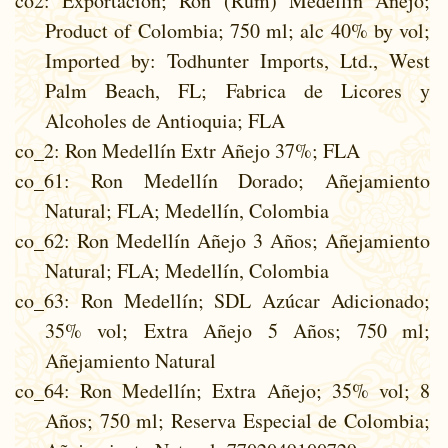
co2
: Exportacion; Ron (Rum) Medellín Añejo;
Product of Colombia; 750 ml; alc 40% by vol;
Imported by: Todhunter Imports, Ltd., West
Palm Beach, FL; Fabrica de Licores y
Alcoholes de Antioquia; FLA
co_2
: Ron Medellín Extr Añejo 37%; FLA
co_61
: Ron Medellín Dorado; Añejamiento
Natural; FLA; Medellín, Colombia
co_62
: Ron Medellín Añejo 3 Años; Añejamiento
Natural; FLA; Medellín, Colombia
co_63
: Ron Medellín; SDL Azúcar Adicionado;
35% vol; Extra Añejo 5 Años; 750 ml;
Añejamiento Natural
co_64
: Ron Medellín; Extra Añejo; 35% vol; 8
Años; 750 ml; Reserva Especial de Colombia;