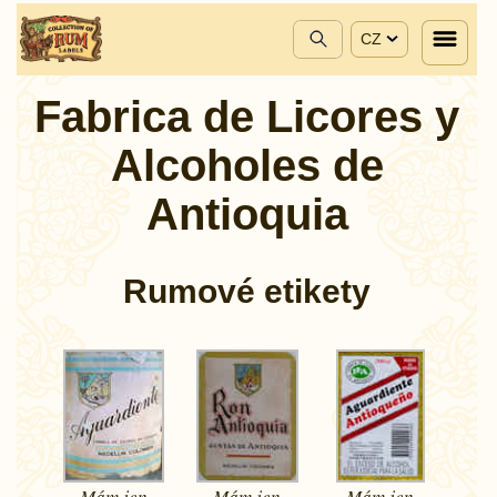
CZ
Fabrica de Licores y
Alcoholes de
Antioquia
Rumové etikety
Mám jen
Mám jen
Mám jen